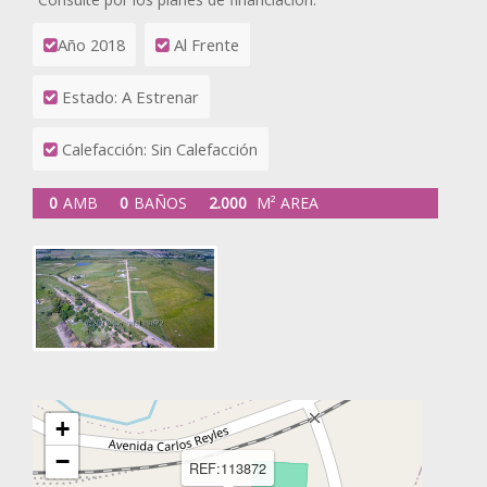
Año 2018
Al Frente
Estado: A Estrenar
Calefacción: Sin Calefacción
0
AMB
0
BAÑOS
2.000
M² AREA
+
−
REF:113872