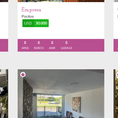
Empresa
Pocitos
USD
30.000
0
0
0
0
AREA
BAÑOS
AMB
GARAGE