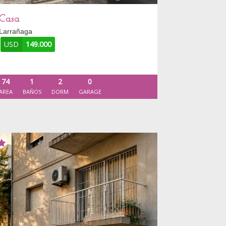
Casa
Larrañaga
USD
149.000
74
1
2
0
AREA
BAÑOS
DORM
GARAGE