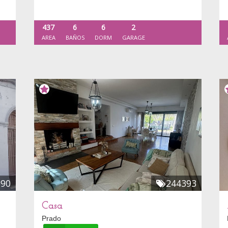
437
6
6
2
AREA
BAÑOS
DORM
GARAGE
390
244393
Casa
Prado