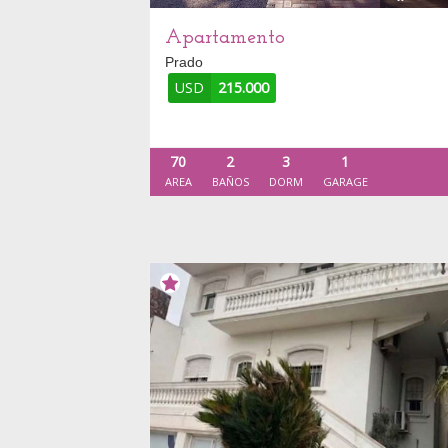
Apartamento
Prado
USD
215.000
70
2
3
1
AREA
BAÑOS
DORM
GARAGE