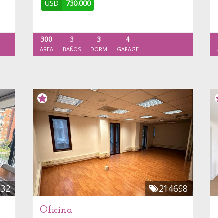
USD
730.000
300
3
3
4
AREA
BAÑOS
DORM
GARAGE
532
214698
Oficina