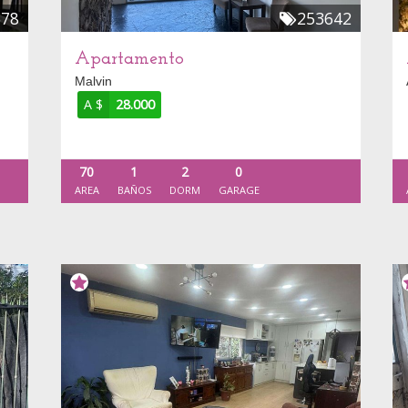
678
253642
Apartamento
Malvin
A $
28.000
70
1
2
0
AREA
BAÑOS
DORM
GARAGE