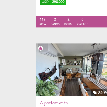
USD
290.000
119
2
2
0
AREA
BAÑOS
DORM
GARAGE
240
Apartamento