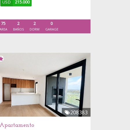
USD
215.000
75
2
2
0
AREA
BAÑOS
DORM
GARAGE
208383
Apartamento