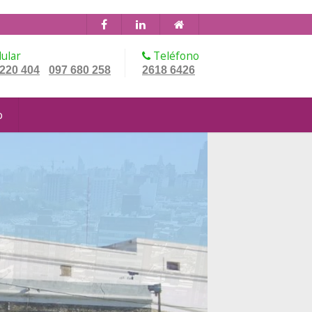
ular
Teléfono
 220 404
097 680 258
2618 6426
-
o