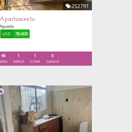
252791
Apartamento
Aguada
USD
78.000
46
1
1
0
AREA
BAÑOS
DORM
GARAGE