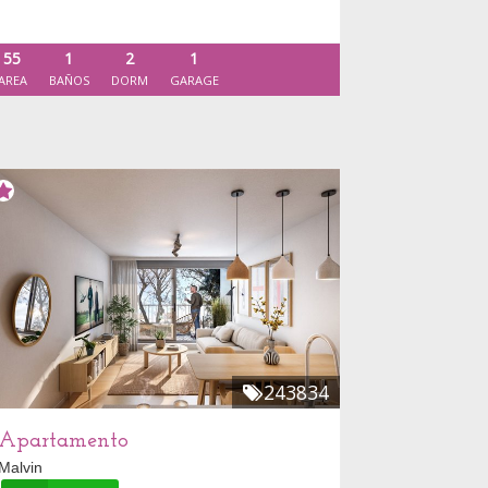
55
1
2
1
AREA
BAÑOS
DORM
GARAGE
243834
Apartamento
Malvin