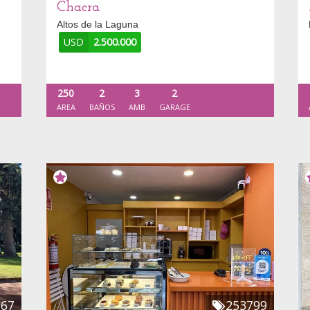
Chacra
Altos de la Laguna
USD
2.500.000
250
2
3
2
AREA
BAÑOS
AMB
GARAGE
967
253799