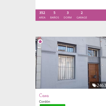
352
5
3
2
AREA
BAÑOS
DORM
GARAGE
246
Casa
Cordón