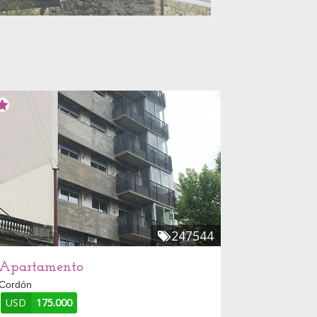
247544
Apartamento
Cordón
USD
175.000