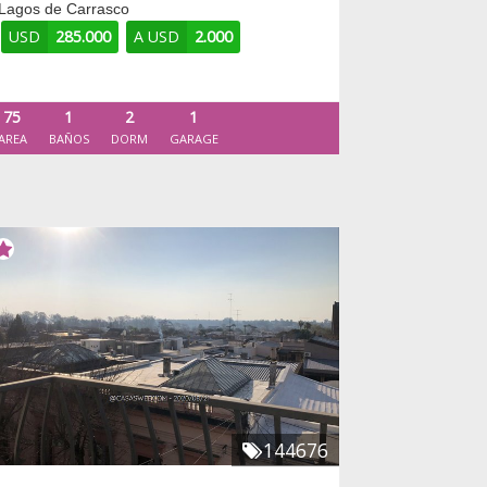
Lagos de Carrasco
USD
285.000
A USD
2.000
75
1
2
1
AREA
BAÑOS
DORM
GARAGE
144676