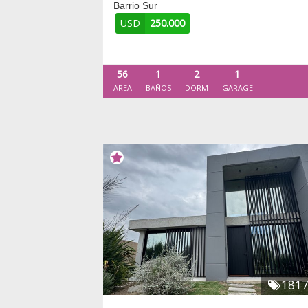
Barrio Sur
USD
250.000
56
1
2
1
AREA
BAÑOS
DORM
GARAGE
181