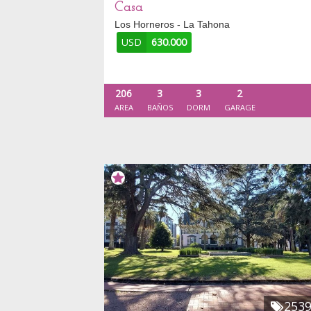
Casa
Los Horneros - La Tahona
USD
630.000
206
3
3
2
AREA
BAÑOS
DORM
GARAGE
253