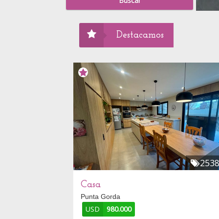
Destacamos
253
Casa
Punta Gorda
USD
980.000