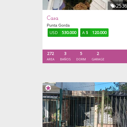
253
Casa
Punta Gorda
USD
530.000
A $
120.000
272
3
5
2
AREA
BAÑOS
DORM
GARAGE