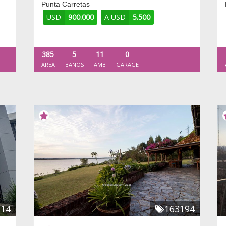
Punta Carretas
USD
900.000
A USD
5.500
385
5
11
0
AREA
BAÑOS
AMB
GARAGE
714
163194