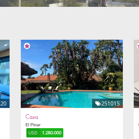
820
251015
Casa
El Pinar
USD
1.280.000