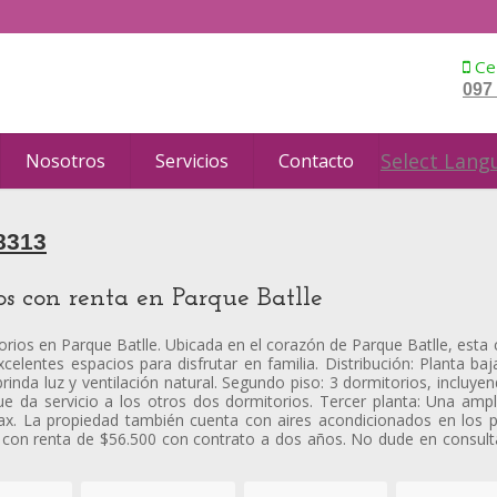
Cel
097
Select Lang
Nosotros
Servicios
Contacto
8313
os con renta en Parque Batlle
rios en Parque Batlle. Ubicada en el corazón de Parque Batlle, esta c
entes espacios para disfrutar en familia. Distribución: Planta baja
rinda luz y ventilación natural. Segundo piso: 3 dormitorios, incluyen
da servicio a los otros dos dormitorios. Tercer planta: Una amplia
lax. La propiedad también cuenta con aires acondicionados en los 
e con renta de $56.500 con contrato a dos años. No dude en consul