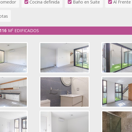
comedor
Cocina definida
Baño en Suite
Al Frente
otas
116
M² EDIFICADOS