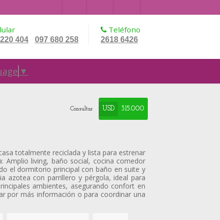
ular
Teléfono
 220 404
097 680 258
2618 6426
-
uage
▼
USD
315.000
Consultar
asa totalmente reciclada y lista para estrenar
: Amplio living, baño social, cocina comedor
do el dormitorio principal con baño en suite y
 azotea con parrillero y pérgola, ideal para
principales ambientes, asegurando confort en
tar por más información o para coordinar una