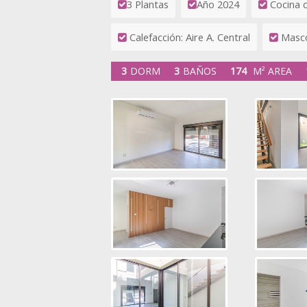
3 Plantas
Año 2024
Cocina 
Calefacción: Aire A. Central
Masc
3
DORM
3
BAÑOS
174
M² AREA