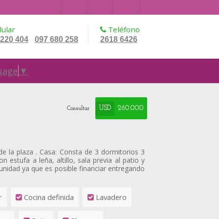
ular
Teléfono
 220 404
097 680 258
2618 6426
-
uage
▼
USD
260.000
Consultar
e la plaza . Casa: Consta de 3 dormitorios 3
estufa a leña, altillo, sala previa al patio y
unidad ya que es posible financiar entregando
r
Cocina definida
Lavadero