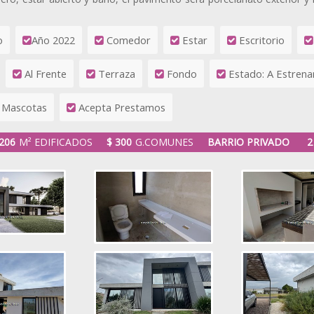
o
Año 2022
Comedor
Estar
Escritorio
Al Frente
Terraza
Fondo
Estado: A Estrena
Mascotas
Acepta Prestamos
206
M² EDIFICADOS
$ 300
G.COMUNES
BARRIO PRIVADO
2