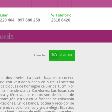
ular
Teléfono
 220 404
097 680 258
2618 6426
-
uage
▼
USD
630.000
Consultar
en dos niveles. La planta baja estar-cocina-
rio con vestidor y baño en suite. El sistema
s de bloques de hormigón celular de 15cm. Por
or la Intendencia de Canelones. Las losas son
ídica y térmica. Los muros son de bloque de
 hormigón visto y en la fachada se colocarán
taciones. En los baños, cocina y recibidor se
rámicas color blanco y gris a elegir. Espacios
la cubierta liviana de policarbonato y madera.