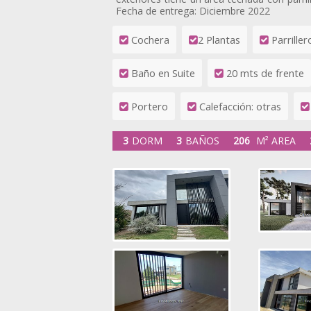
Fecha de entrega: Diciembre 2022
Cochera
2 Plantas
Parriller
Baño en Suite
20 mts de frente
Portero
Calefacción: otras
3
DORM
3
BAÑOS
206
M² AREA