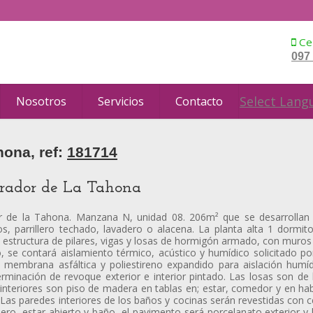
Cel
097
Select Lang
Nosotros
Servicios
Contacto
hona, ref:
181714
irador de La Tahona
dor de la Tahona. Manzana N, unidad 08. 206m² que se desarrollan 
, parrillero techado, lavadero o alacena. La planta alta 1 dormito
n estructura de pilares, vigas y losas de hormigón armado, con muro
vo, se contará aislamiento térmico, acústico y humídico solicitado p
n: membrana asfáltica y poliestireno expandido para aislación hum
minación de revoque exterior e interior pintado. Las losas son de
interiores son piso de madera en tablas en; estar, comedor y en habi
as paredes interiores de los baños y cocinas serán revestidas con ce
lero, estar abierto y baño, el pavimento será porcelanato exterior y 