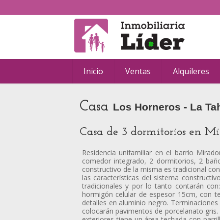
Inicio
Ventas
Alquileres
Casa
Los Horneros - La Ta
Casa de 3 dormitorios en M
Residencia unifamiliar en el barrio Mira
comedor integrado, 2 dormitorios, 2 baños
constructivo de la misma es tradicional co
las características del sistema constructi
tradicionales y por lo tanto contarán co
hormigón celular de espesor 15cm, con ter
detalles en aluminio negro. Terminaciones 
colocarán pavimentos de porcelanato gris. L
exteriores tiene un área techada con parril