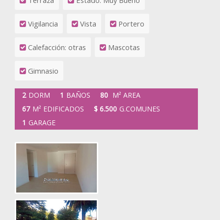
Terraza
Estado: Muy Bueno
Vigilancia
Vista
Portero
Calefacción: otras
Mascotas
Gimnasio
2
DORM
1
BAÑOS
80
M² AREA
67
M² EDIFICADOS
$ 6.500
G.COMUNES
1
GARAGE