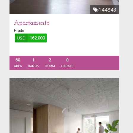
144843
Apartamento
Prado
USD
162.000
60
1
2
0
AREA
BAÑOS
DORM
GARAGE