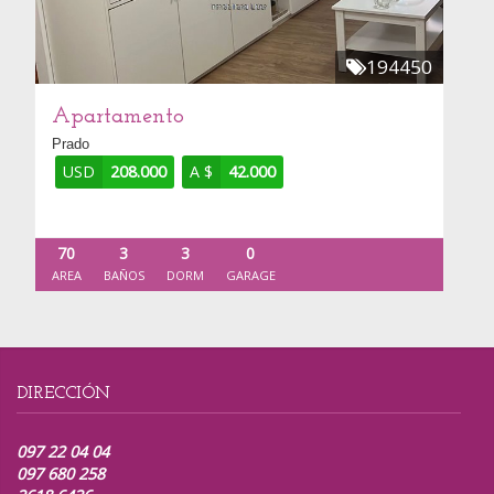
194450
Apartamento
Prado
USD
208.000
A $
42.000
70
3
3
0
AREA
BAÑOS
DORM
GARAGE
DIRECCIÓN
097 22 04 04
097 680 258