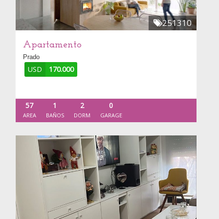
251310
Apartamento
Prado
USD
170.000
57
1
2
0
AREA
BAÑOS
DORM
GARAGE