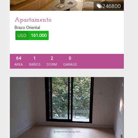
246800
Apartamento
Brazo Oriental
USD
161.000
64
1
2
0
AREA
BAÑOS
DORM
GARAGE