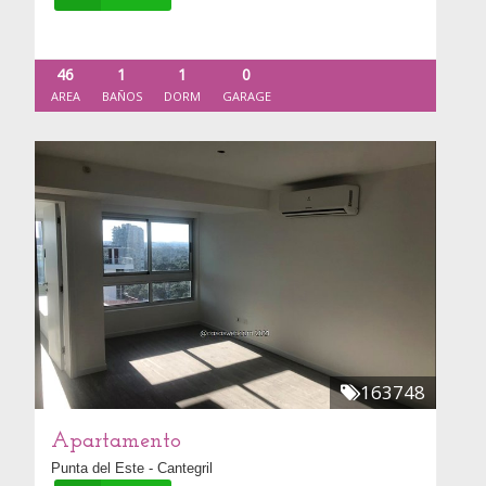
46
1
1
0
AREA
BAÑOS
DORM
GARAGE
163748
Apartamento
Punta del Este - Cantegril