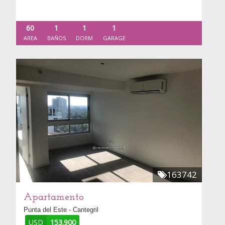
60
1
1
1
AREA
BAÑOS
DORM
GARAGE
163742
Apartamento
Punta del Este - Cantegril
USD
153.900