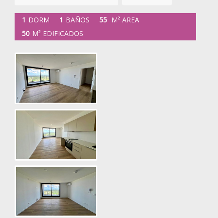
1
DORM
1
BAÑOS
55
M² AREA
50
M² EDIFICADOS