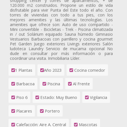
shopping center y torres de apartamentos, + de
120.000 m2 construidos. Propone un estilo de vida
disfrutable para vivir Punta del Este todo el año. Con
torres de viviendas con todo a tus pies, con los
mejores amenities y las últimas tecnologías. Los
amenities que ofrece son: Auto de uso compartido -
Mini convertible - Bicicletas - Trek - Piscina climatizada
in / out Solárium equipado Sauna húmedo Gimnasio
Vestuarios Barbacoas con parrillero y cocina gourmet
Pet Garden Juego exteriores Livings exteriores Salón
ludoteca Laundry Servicio de mucama opcional No
dude en consultar por más información o para
coordinar una visita. Inmobiliaria Líder.
1 Plantas
Año 2023
Cocina comedor
Barbacoa
Piscina
Al Frente
Piso 6
Estado: Muy Bueno
Vigilancia
Placares
Portero
Calefacción: Aire A. Central
Mascotas