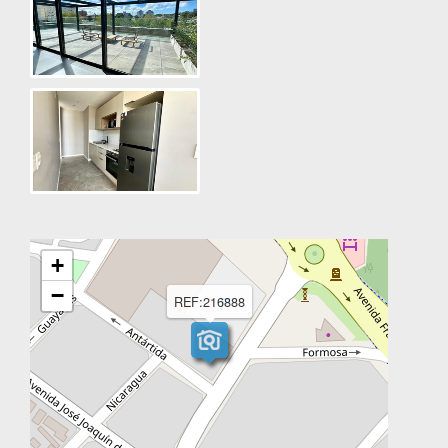
+
−
REF:216888