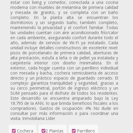
estar con living y comedor, conectada a una cocina
moderna con muebles de melamina de primera calidad
y mesada de granito, y se completa con un baño
completo. En la planta alta se encuentran los
dormitorios y un segundo baño, también completo,
manteniendo la privacidad y el confort familiar. Todas
las unidades cuentan con aire acondicionado frío/calor
en cada ambiente, asegurando confort durante todo el
año, además de servicio de Wi-Fi ya instalado. Cada
unidad incluye detalles constructivos de excelente nivel:
pisos de porcelanato de primera calidad, aberturas de
alta prestación, estufa a leña o de pellet ya instalada y
carpintería interior con diseño minimalista. En el
exterior, cada hogar cuenta con un parrillero individual
con mesada y bacha, cochera semicubierta de acceso
directo y un práctico espacio de guardado cerrado. El
complejo garantiza tranquilidad y seguridad, gracias a
su cerco perimetral, portón de ingreso eléctrico y un
SUM pensado para el disfrute de todos los residentes.
Este desarrollo se encuentra amparado bajo la Ley
18.795 de la ANV, lo que brinda beneficios fiscales a los
compradores. Gastos de ocupación: 4% No dude en
consultar por más información o para coordinar una
visita. Inmobiliaria Líder
Cochera
2 Plantas
Parrillero