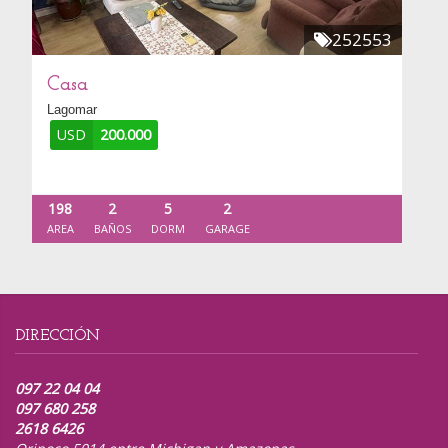
252553
Casa
Lagomar
USD
200.000
198
2
5
2
AREA
BAÑOS
DORM
GARAGE
DIRECCIÓN
097 22 04 04
097 680 258
2618 6426