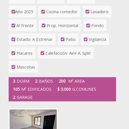
Año 2025
Cocina comedor
Lavadero
Al Frente
Prop. Horizontal
Fondo
Estado: A Estrenar
Patio
Vigilancia
Placares
Calefacción: Aire A. Split
Mascotas
3
DORM
2
BAÑOS
200
M² AREA
105
M² EDIFICADOS
$ 3.000
G.COMUNES
2
GARAGE