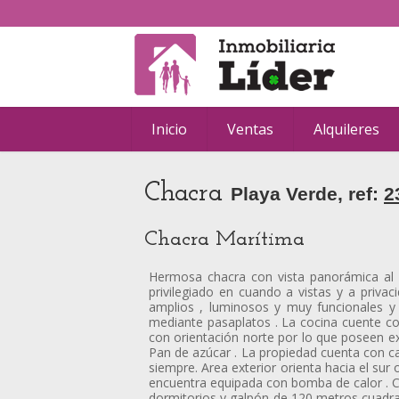
Inicio
Ventas
Alquileres
Chacra
Playa Verde, ref:
2
Chacra Marítima
Hermosa chacra con vista panorámica al 
privilegiado en cuando a vistas y a priva
amplios , luminosos y muy funcionales y 
mediante pasaplatos . La cocina cuente 
con orientación norte por lo que poseen exce
Pan de azúcar . La propiedad cuenta con c
siempre. Area exterior orienta hacia el su
encuentra equipada con bomba de calor . C
dormitorios y galpón de 120 metros cuadra