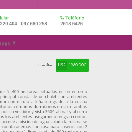
ular
Teléfono
 220 404
097 680 258
2618 6426
-
uage
▼
USD
1.280.000
Consultar
de 5 ,400 hectáreas situadas en un entorno
 principal consta de un chalet con ambientes
edor con estufa a leña integrado a la cocina
itorios cómodos dormitorios en suite ambos
a por su vestidor y vista 360^ al mar y al cerro
dos los ambientes asegurando un gran confort
se accede a piscina de agua salada la misma se
ad cuenta además con casa para caseros con 2
tico y riego ). Empalizada de 500 metros que