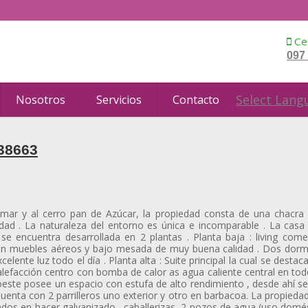
Cel
097
Select Lang
Nosotros
Servicios
Contacto
38663
mar y al cerro pan de Azúcar, la propiedad consta de una chacra 
cidad . La naturaleza del entorno es única e incomparable . La casa
se encuentra desarrollada en 2 plantas . Planta baja : living com
con muebles aéreos y bajo mesada de muy buena calidad . Dos dorm
lente luz todo el día . Planta alta : Suite principal la cual se destac
alefacción centro con bomba de calor as agua caliente central en to
r oeste posee un espacio con estufa de alto rendimiento , desde ahí 
uenta con 2 parrilleros uno exterior y otro en barbacoa. La propied
dos en hacer galvanizado , caballerizas, 2 pozos de agua (uso domés