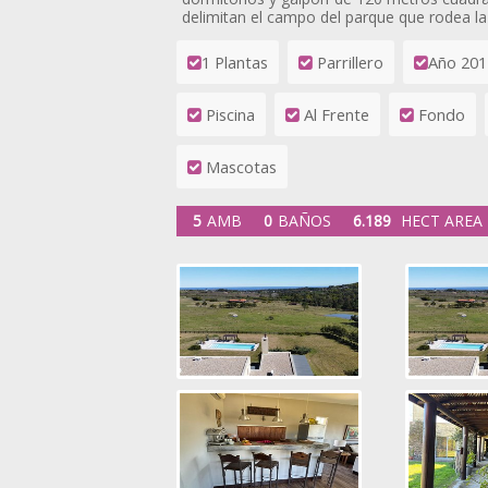
delimitan el campo del parque que rodea la 
1 Plantas
Parrillero
Año 201
Piscina
Al Frente
Fondo
Mascotas
5
AMB
0
BAÑOS
6.189
HECT AREA