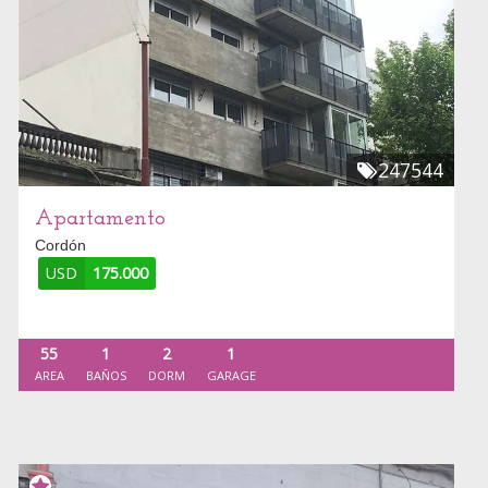
247544
Apartamento
Cordón
USD
175.000
55
1
2
1
AREA
BAÑOS
DORM
GARAGE