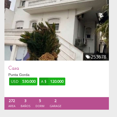
253678
Casa
Punta Gorda
USD
530.000
A $
120.000
272
3
5
2
AREA
BAÑOS
DORM
GARAGE