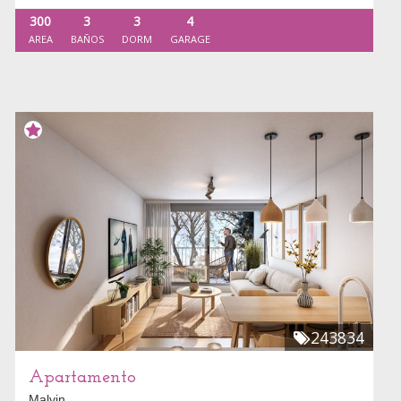
300
3
3
4
AREA
BAÑOS
DORM
GARAGE
243834
Apartamento
Malvin