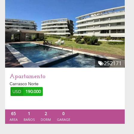
252171
Apartamento
Carrasco Norte
USD
190.000
65
1
2
0
AREA
BAÑOS
DORM
GARAGE