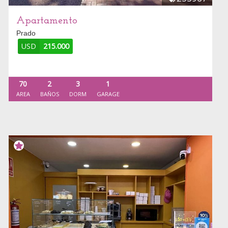
Apartamento
Prado
USD
215.000
70
2
3
1
AREA
BAÑOS
DORM
GARAGE