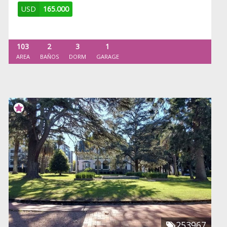
USD
165.000
103
2
3
1
AREA
BAÑOS
DORM
GARAGE
253967