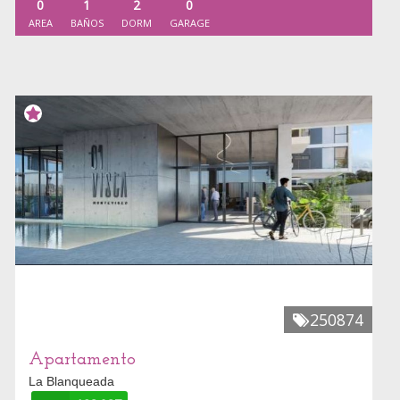
0
1
2
0
AREA
BAÑOS
DORM
GARAGE
250874
Apartamento
La Blanqueada