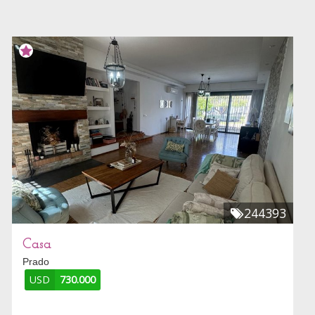
244393
Casa
Prado
USD
730.000