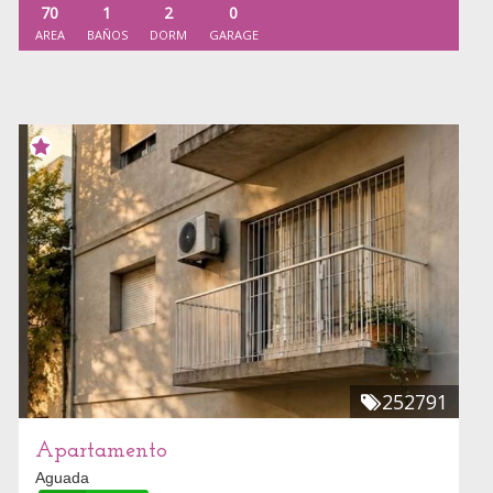
70
1
2
0
AREA
BAÑOS
DORM
GARAGE
252791
Apartamento
Aguada