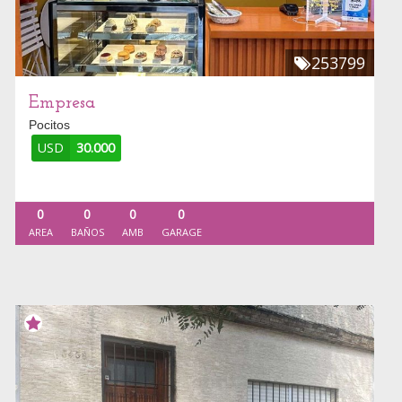
253799
Empresa
Pocitos
USD
30.000
0
0
0
0
AREA
BAÑOS
AMB
GARAGE