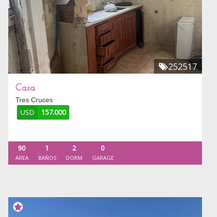
252517
Casa
Tres Cruces
USD
157.000
90
1
2
0
AREA
BAÑOS
DORM
GARAGE