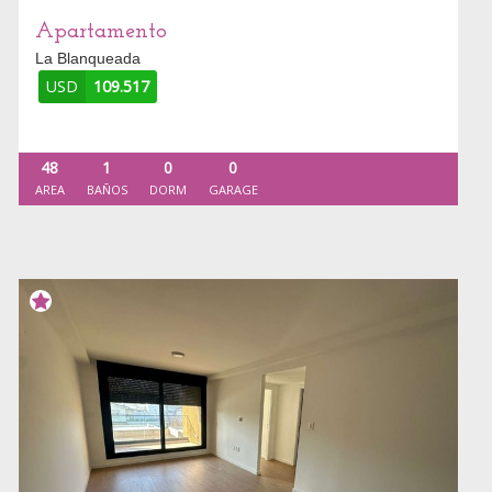
Apartamento
La Blanqueada
USD
109.517
48
1
0
0
AREA
BAÑOS
DORM
GARAGE