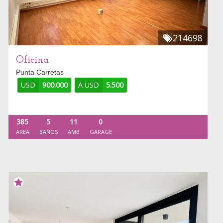
214698
Oficina
Punta Carretas
USD
900.000
A USD
5.500
385
5
11
0
AREA
BAÑOS
AMB
GARAGE