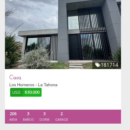
181714
Casa
Los Horneros - La Tahona
USD
630.000
206
3
3
2
AREA
BAÑOS
DORM
GARAGE