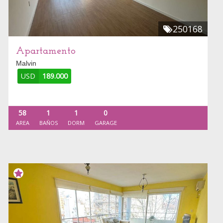
250168
Apartamento
Malvin
USD
189.000
58
1
1
0
AREA
BAÑOS
DORM
GARAGE