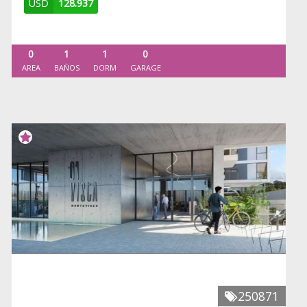
USD
128.937
0
1
1
0
AREA
BAÑOS
DORM
GARAGE
250871