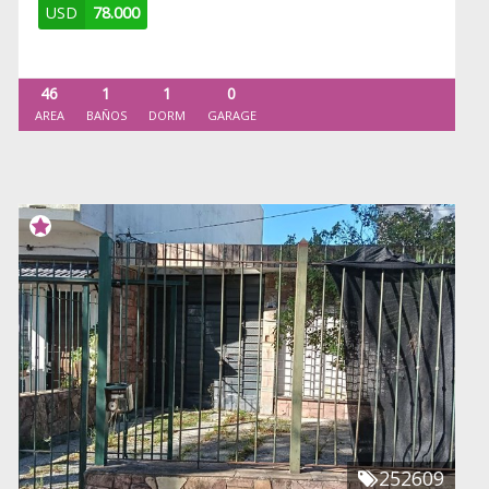
USD
78.000
46
1
1
0
AREA
BAÑOS
DORM
GARAGE
252609