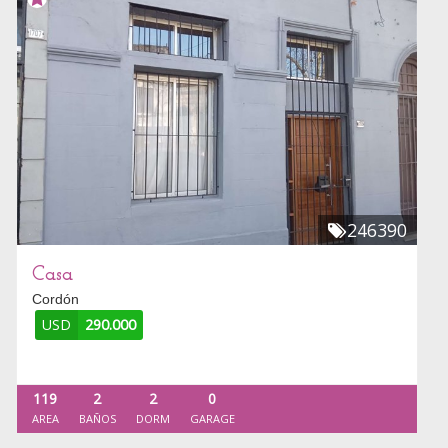
246390
Casa
Cordón
USD
290.000
119
2
2
0
AREA
BAÑOS
DORM
GARAGE