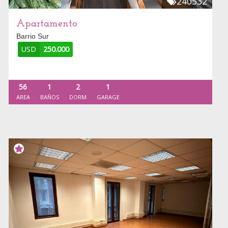
240532
Apartamento
Barrio Sur
USD
250.000
56
1
2
1
AREA
BAÑOS
DORM
GARAGE