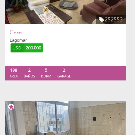
252553
Casa
Lagomar
USD
200.000
198
2
5
2
AREA
BAÑOS
DORM
GARAGE