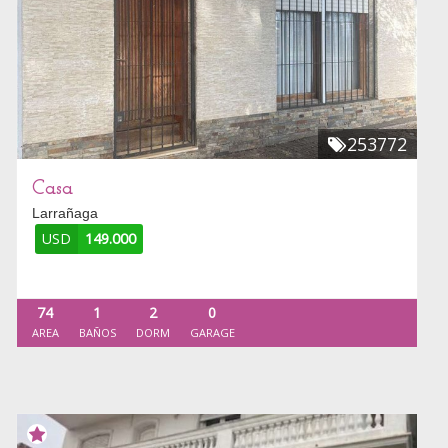
253772
Casa
Larrañaga
USD
149.000
74
1
2
0
AREA
BAÑOS
DORM
GARAGE