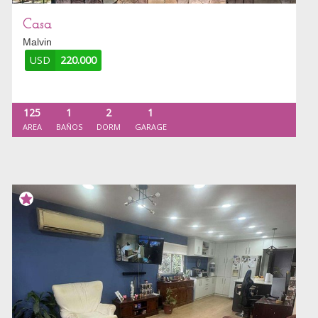
Casa
Malvin
USD
220.000
125
1
2
1
AREA
BAÑOS
DORM
GARAGE