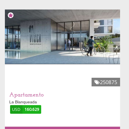
250875
Apartamento
La Blanqueada
USD
160.629