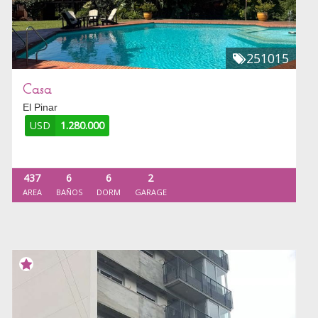
251015
Casa
El Pinar
USD
1.280.000
437
6
6
2
AREA
BAÑOS
DORM
GARAGE