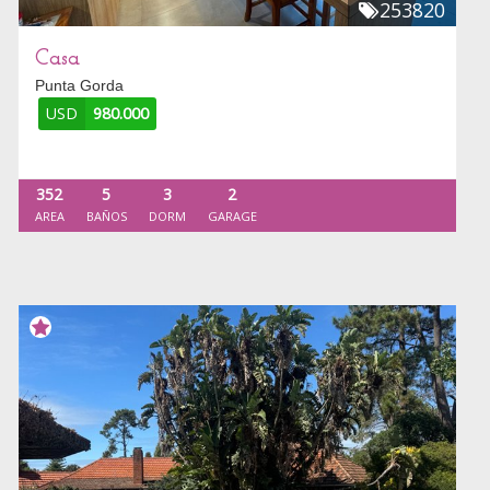
253820
Casa
Punta Gorda
USD
980.000
352
5
3
2
AREA
BAÑOS
DORM
GARAGE