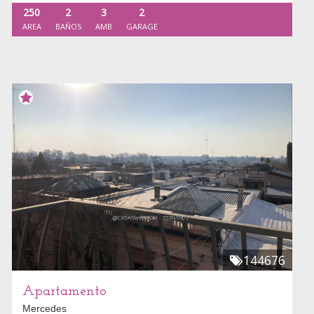
250
2
3
2
AREA
BAÑOS
AMB
GARAGE
144676
Apartamento
Mercedes