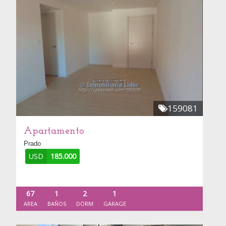
159081
Apartamento
Prado
USD
185.000
67
1
2
1
AREA
BAÑOS
DORM
GARAGE