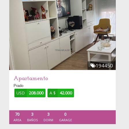
194450
Apartamento
Prado
USD
208.000
A $
42.000
70
3
3
0
AREA
BAÑOS
DORM
GARAGE