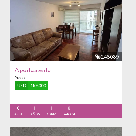
248089
Apartamento
Prado
USD
169.000
0
1
1
0
AREA
BAÑOS
DORM
GARAGE