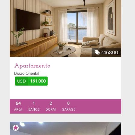
246800
Apartamento
Brazo Oriental
USD
161.000
64
1
2
0
AREA
BAÑOS
DORM
GARAGE