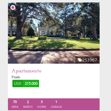
253967
Apartamento
Prado
USD
215.000
70
2
3
1
AREA
BAÑOS
DORM
GARAGE