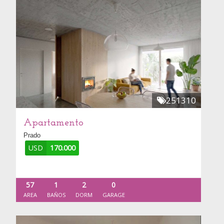
251310
Apartamento
Prado
USD
170.000
57
1
2
0
AREA
BAÑOS
DORM
GARAGE