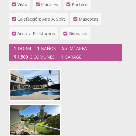
Vista
Placares
Portero
Calefacción: Aire A. Split
Mascotas
Acepta Prestamos
Gimnasio
1
DORM
1
BAÑOS
55
M² AREA
$ 1.500
G.COMUNES
1
GARAGE