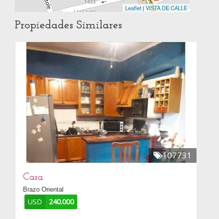
Leaflet
|
VISTA DE CALLE
Propiedades Similares
107731
Casa
Brazo Oriental
USD
240.000