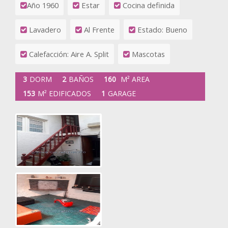
Año 1960
Estar
Cocina definida
Lavadero
Al Frente
Estado: Bueno
Calefacción: Aire A. Split
Mascotas
3
DORM
2
BAÑOS
160
M² AREA
153
M² EDIFICADOS
1
GARAGE