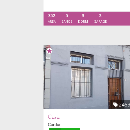
352
5
3
2
AREA
BAÑOS
DORM
GARAGE
246
Casa
Cordón