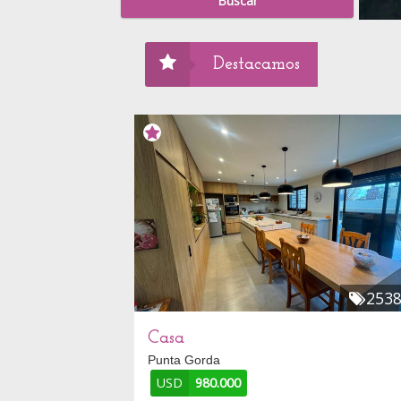
Destacamos
253
Casa
Punta Gorda
USD
980.000