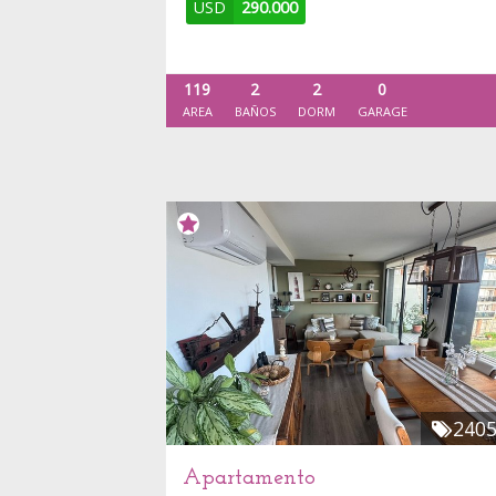
USD
290.000
119
2
2
0
AREA
BAÑOS
DORM
GARAGE
240
Apartamento