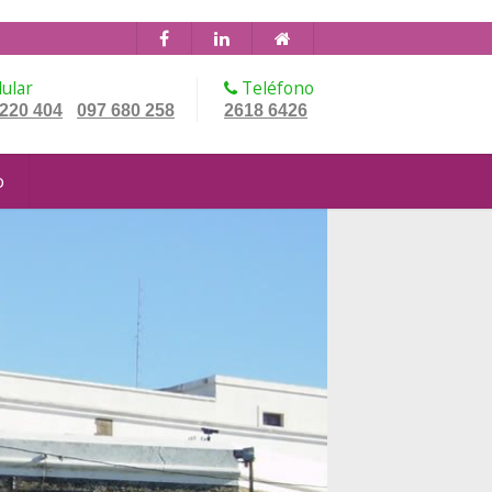
ular
Teléfono
 220 404
097 680 258
2618 6426
-
o