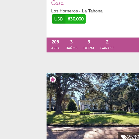
Casa
Los Horneros - La Tahona
USD
630.000
206
3
3
2
AREA
BAÑOS
DORM
GARAGE
253