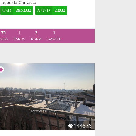
Lagos de Carrasco
USD
285.000
A USD
2.000
75
1
2
1
AREA
BAÑOS
DORM
GARAGE
144676