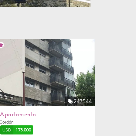
247544
Apartamento
Cordón
USD
175.000