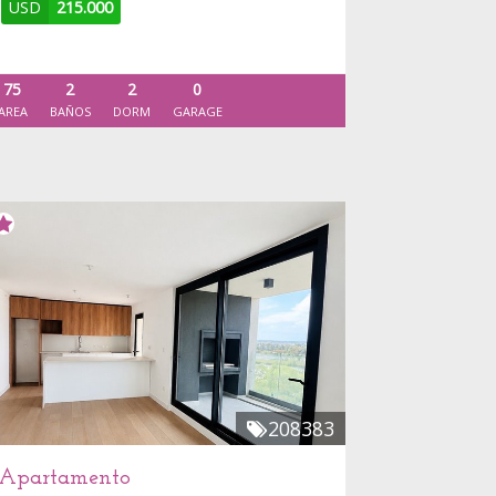
USD
215.000
75
2
2
0
AREA
BAÑOS
DORM
GARAGE
208383
Apartamento