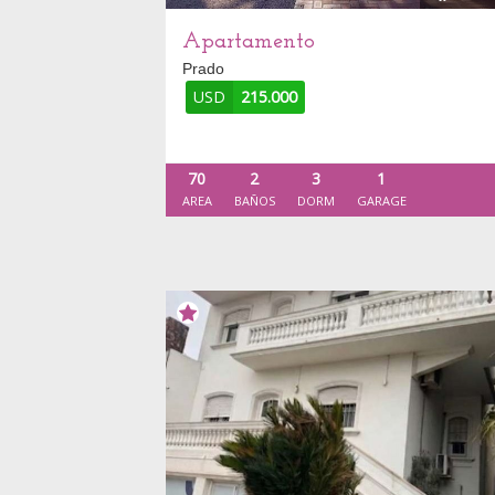
Apartamento
Prado
USD
215.000
70
2
3
1
AREA
BAÑOS
DORM
GARAGE