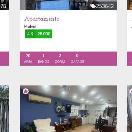
678
253642
Apartamento
Malvin
A $
28.000
70
1
2
0
AREA
BAÑOS
DORM
GARAGE