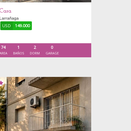
Casa
Larrañaga
USD
149.000
74
1
2
0
AREA
BAÑOS
DORM
GARAGE