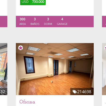
USD
730.000
300
3
3
4
AREA
BAÑOS
DORM
GARAGE
532
214698
Oficina