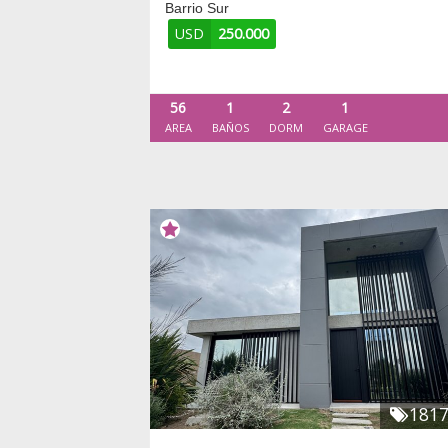
Barrio Sur
USD
250.000
56
1
2
1
AREA
BAÑOS
DORM
GARAGE
181