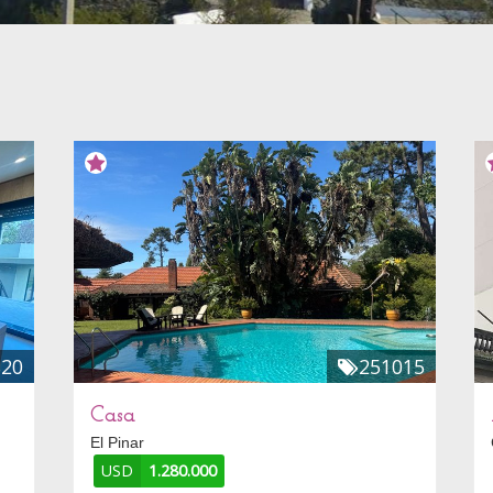
820
251015
Casa
El Pinar
USD
1.280.000