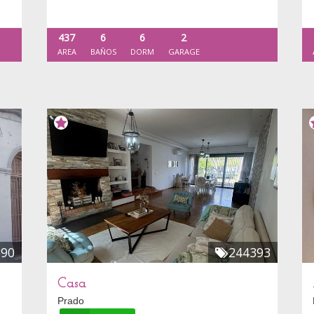
437
6
6
2
AREA
BAÑOS
DORM
GARAGE
390
244393
Casa
Prado