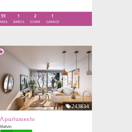
55
1
2
1
AREA
BAÑOS
DORM
GARAGE
243834
Apartamento
Malvin