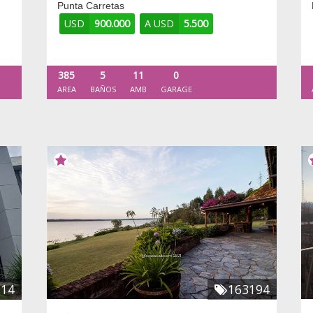
Punta Carretas
USD
900.000
A USD
5.500
385
5
11
0
AREA
BAÑOS
AMB
GARAGE
714
163194