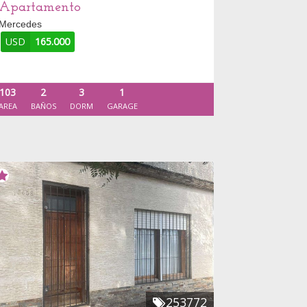
Apartamento
Mercedes
USD
165.000
103
2
3
1
AREA
BAÑOS
DORM
GARAGE
253772