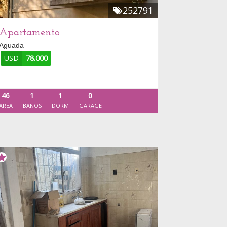
252791
Apartamento
Aguada
USD
78.000
46
1
1
0
AREA
BAÑOS
DORM
GARAGE