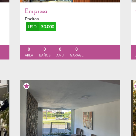
Empresa
Pocitos
USD
30.000
0
0
0
0
AREA
BAÑOS
AMB
GARAGE