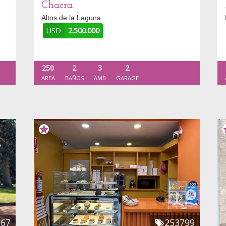
Chacra
Altos de la Laguna
USD
2.500.000
250
2
3
2
AREA
BAÑOS
AMB
GARAGE
967
253799