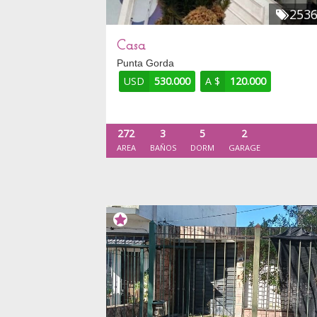
253
Casa
Punta Gorda
USD
530.000
A $
120.000
272
3
5
2
AREA
BAÑOS
DORM
GARAGE